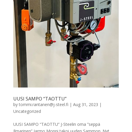
UUSI SAMPO “TAOTTU”
by
tommi.rantanen@j-steel.fi
|
Aug 31, 2023
|
Uncategorized
UUSI SAMPO “TAOTTU” J-Steelin oma ”seppä
Ilmarinen” Jarmo Monni takoi uuden Sammon. Nyt