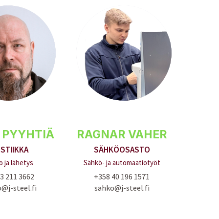
 PYYHTIÄ
RAGNAR VAHER
ISTIIKKA
SÄHKÖOSASTO
o ja lähetys
Sähkö- ja automaatiotyöt
3 211 3662
+358 40 196 1571
@j-steel.fi
sahko@j-steel.fi