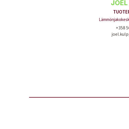
JOEL
TUOTE
Lämmönjakokesku
+358 5
joel.kulp