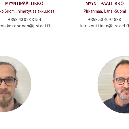
MYYNTIPÄÄLLIKKÖ
MYYNTIPÄÄLLIKKÖ
ko Suomi, nimetyt asiakkuudet
Pirkanmaa, Länsi-Suomi
+358 40 028 3154
+358 50 409 1888
mikko.taponen@j-steel.fi
kari.kouttinen@j-steel.fi