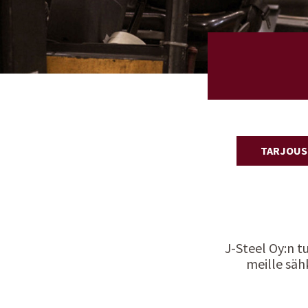
TARJOUS
J-Steel Oy:n t
meille säh