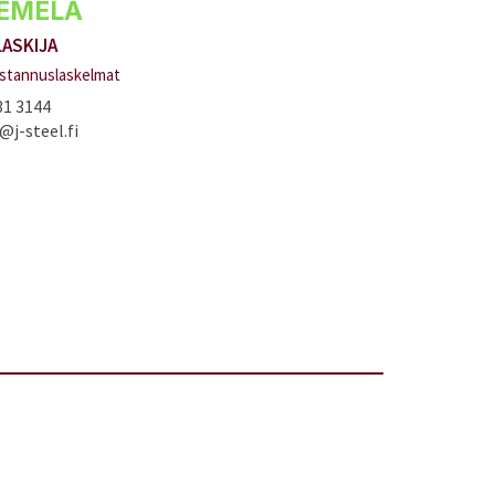
IEMELÄ
ASKIJA
ustannuslaskelmat
31 3144
j-steel.fi