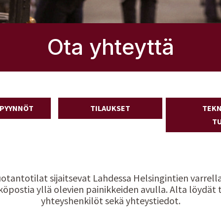
Ota yhteyttä
PYYNNÖT
TILAUKSET
TEKN
TU
uotantotilat sijaitsevat Lahdessa Helsingintien varrella
köpostia yllä olevien painikkeiden avulla. Alta löydä
yhteyshenkilöt sekä yhteystiedot.