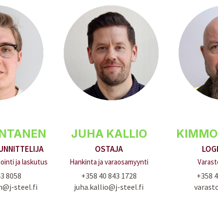
ANTANEN
JUHA KALLIO
KIMMO
NNITTELIJA
OSTAJA
LOG
inti ja laskutus
Hankinta ja varaosamyynti
Varast
43 8058
+358 40 843 1728
+358 4
@j-steel.fi
juha.kallio@j-steel.fi
varasto