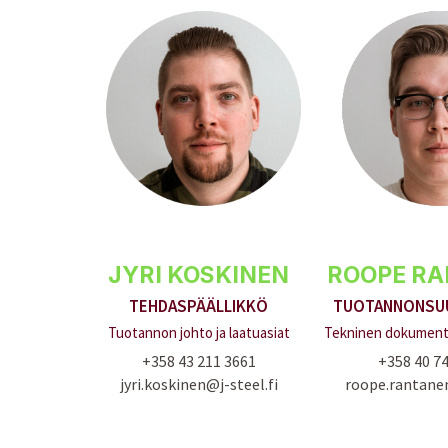
JYRI KOSKINEN
ROOPE R
TEHDASPÄÄLLIKKÖ
TUOTANNONSUU
Tuotannon johto ja laatuasiat
Tekninen dokumento
+358 43 211 3661
+358 40 7
jyri.koskinen@j-steel.fi
roope.rantanen