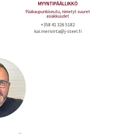
MYYNTIPÄÄLLIKKÖ
Pääkaupunkiseutu, nimetyt suuret
asiakkuudet
+358 41 326 5182
kai.merivirta@j-steel.fi