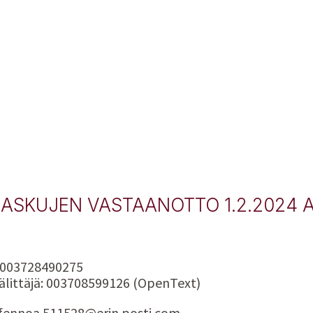
ASKUJEN VASTAANOTTO 1.2.2024 
003728490275
älittäjä: 003708599126 (OpenText)
fennoa.511528@erin.posti.com