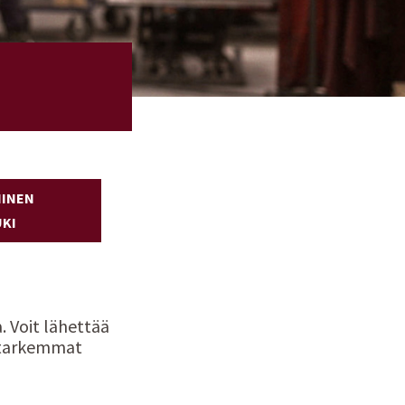
INEN
KI
. Voit lähettää
t tarkemmat