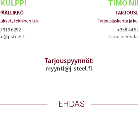
 KULPPI
TIMO N
PÄÄLLIKKÖ
TARJOUSL
kset, tekninen tuki
Tarjouslaskenta ja k
0 919 6292
+358 44 5
pi@j-steel.fi
timo.niemela@
Tarjouspyynnöt:
myynti@j-steel.fi
TEHDAS